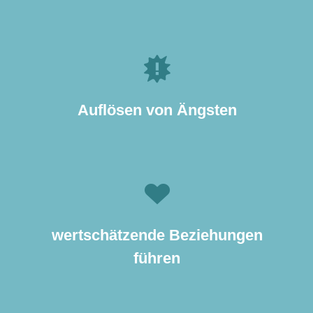
z. B. Verlust- Prüfungs- Existenz-
Versagensangst, Höhenangst oder
Auflösen von Ängsten
Klaustrophobie
z. B. mit Deinem Partner, Eltern und
Geschwistern, Freunde und Nachbarn,
wertschätzende Beziehungen
oder im beruflichen Umfeld
führen