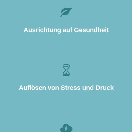
z. B. Aktivierung von
Selbstheilungskräften vor Operationen,
Ausrichtung auf Gesundheit
nach Unfällen, bei Krankheit
z. B. bei Überforderung in der Familie,
bei beruflichen Herausforderungen
oder in der Beziehung zu Partnern
Auflösen von Stress und Druck
oder Freunden
z. B. nach einem Unfall, bei schwerer
Geburt, Verlust eines geliebten